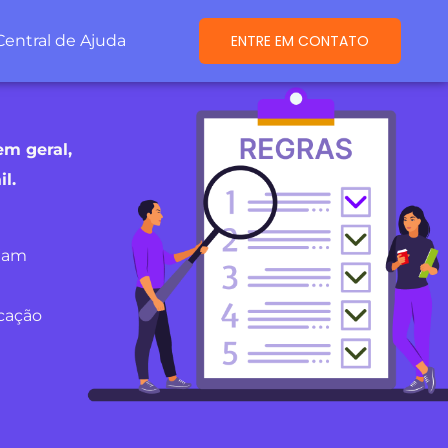
Central de Ajuda
ENTRE EM CONTATO
em geral,
l.
ejam
icação