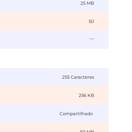
25 MB
50
—
255 Caracteres
256 KB
Compartilhado
50 MB