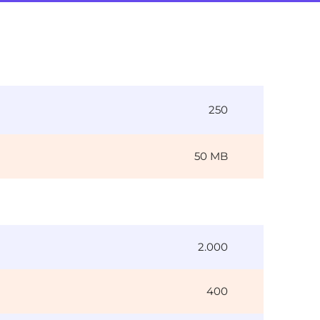
250
50 MB
2.000
400